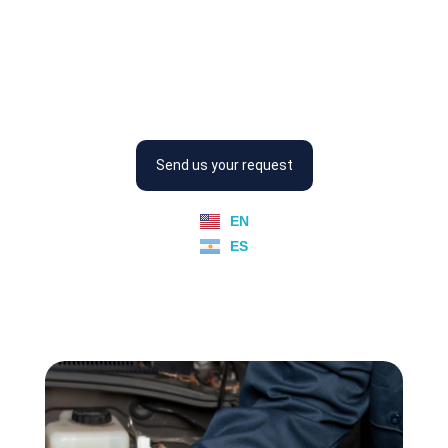
Placord
Somos creadores de energía
Send us your request
EN
ES