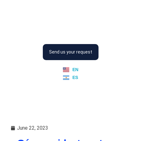
Placord
Somos creadores de energía
Send us your request
EN
ES
June 22, 2023