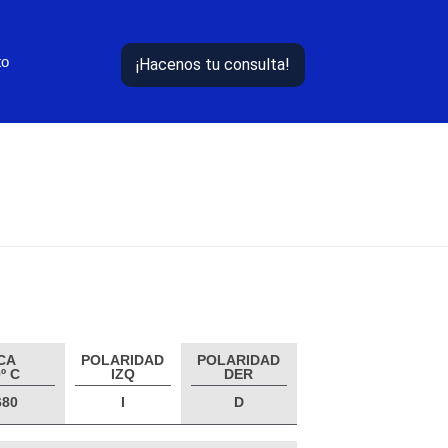
to
¡Hacenos tu consulta!
CA
POLARIDAD
POLARIDAD
º C
IZQ
DER
680
I
D