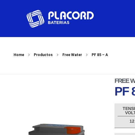
Home
Productos
Free Water
PF 85 – A
FREE 
PF 
TENS
VOL
12