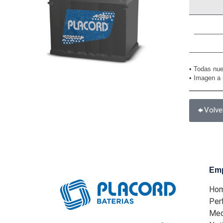
• Todas nue
• Imagen a 
Volve
Em
Ho
Perf
Med