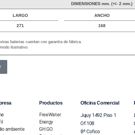
DIMENSIONES mm. (+/- 2 mm.)
LARGO
ANCHO
271
168
stras baterías cuentan con garantía de fábrica.
modo ilustrativo.
r
presa
Productos
Oficina Comercial
me
FreeWater
Jujuy 1492 Piso 1
il
Energy
Of.108
io ambiente
GH GO
Bº Cofico