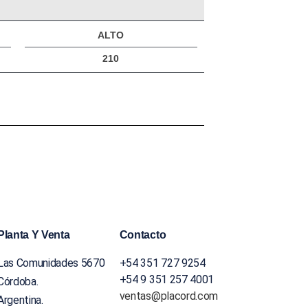
ALTO
210
Planta Y Venta
Contacto
Las Comunidades 5670
+54 351 727 9254
+54 9 351 257 4001
Córdoba.
ventas@placord.com
Argentina.