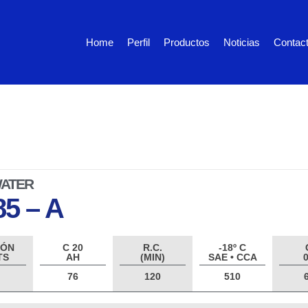
Home
Perfil
Productos
Noticias
Contac
WATER
85 – A
IÓN
C 20
R.C.
-18º C
TS
AH
(MIN)
SAE • CCA
0
76
120
510