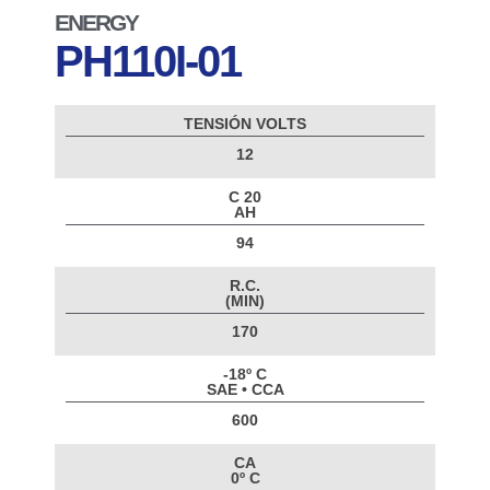
ENERGY
PH110I-01
TENSIÓN VOLTS
12
C 20
AH
94
R.C.
(MIN)
170
-18º C
SAE • CCA
600
CA
0º C