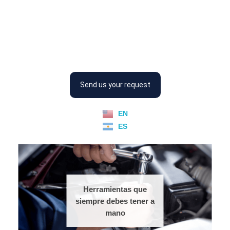
Placord
Somos creadores de energía
Send us your request
EN
ES
Herramientas que
siempre debes tener a
mano